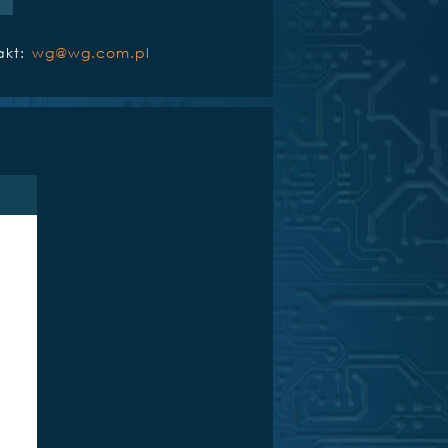
akt:
wg@wg.com.pl