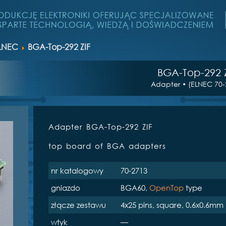
LNEC
BGA-Top-292 ZIF
BGA-Top-292 
Adapter • (ELNEC 70-
Adapter BGA-Top-292 ZIF
top board of BGA adapters
nr katalogowy
70-2713
gniazdo
BGA60,
OpenTop
type
złącze zestawu
4x25 pins, square, 0.6x0.6mm
wtyk
—