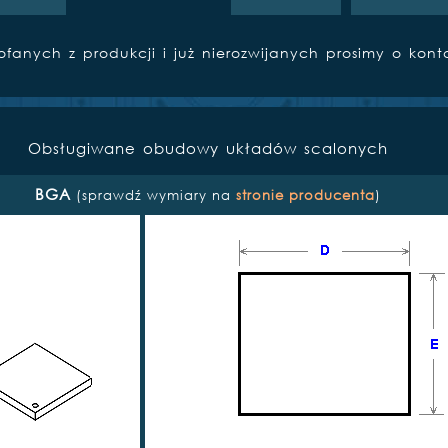
nych z produkcji i już nierozwijanych prosimy o kont
Obsługiwane obudowy układów scalonych
BGA
(sprawdź wymiary na
stronie producenta
)