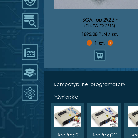
BGA-Top-292 ZIF
(ELNEC 70-2713)
1893.28 PLN / szt.
1
szt.
➖
➕
Kompatybilne programatory
inżynierskie
BeeProg2
BeeProg2C
Be