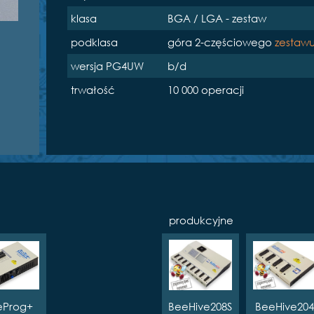
klasa
BGA / LGA - zestaw
podklasa
góra 2-częściowego
zestaw
wersja PG4UW
b/d
trwałość
10 000 operacji
produkcyjne
eProg+
BeeHive208S
BeeHive204