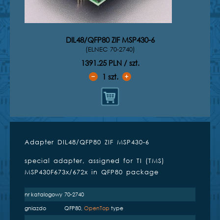
DIL48/QFP80 ZIF MSP430-6
(ELNEC 70-2740)
1391.25 PLN / szt.
1
szt.
➖
➕
Adapter DIL48/QFP80 ZIF MSP430-6
Kompatybilne programatory
special adapter, assigned for TI (TMS)
inżynierskie
MSP430F673x/672x in QFP80 package
nr katalogowy
70-2740
gniazdo
QFP80,
OpenTop
type