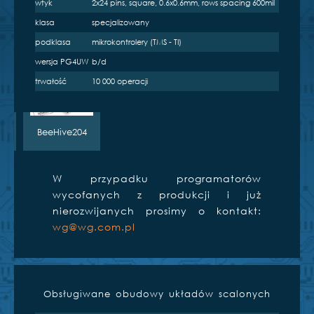
wtyk
2x24 pins, square, 0.6x0.6mm, rows spacing 600mil
BeeProg2
BeeProg2C
BeeProg+
klasa
specjalizowany
podklasa
mikrokontrolery (TMS - TI)
e
wersja PG4UW
b/d
trwałość
10 000 operacji
S
BeeHive204
W przypadku programatorów
wycofanych z produkcji i już
nierozwijanych prosimy o kontakt:
wg@wg.com.pl
Obsługiwane obudowy układów scalonych