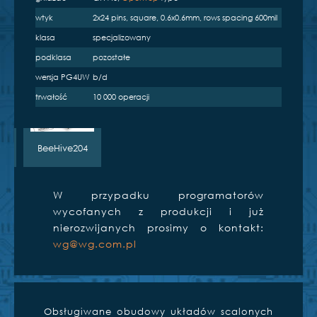
wtyk
2x24 pins, square, 0.6x0.6mm, rows spacing 600mil
BeeProg2
BeeProg2C
BeeProg+
klasa
specjalizowany
podklasa
pozostałe
e
wersja PG4UW
b/d
trwałość
10 000 operacji
S
BeeHive204
W przypadku programatorów
wycofanych z produkcji i już
nierozwijanych prosimy o kontakt:
wg@wg.com.pl
Obsługiwane obudowy układów scalonych