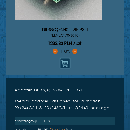
DIL48/QFN40-1 ZIF PX-1
(ELNEC 70-3018)
1233.83 PLN / szt.
1
szt.
➖
➕
Adapter DIL48/QFN40-1 ZIF PX-1
Kompatybilne programatory
special adapter, assigned for Primarion
inżynierskie
PXx244G/H & PXx143G/H in QFN40 package
nr katalogowy
70-3018
gniazdo
QFN40,
OpenTop
type