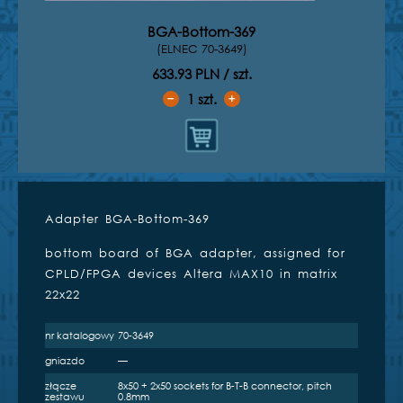
BGA-Bottom-369
(ELNEC 70-3649)
633.93 PLN / szt.
1
szt.
➖
➕
Adapter BGA-Bottom-369
Kompatybilne programatory
bottom board of BGA adapter, assigned for
inżynierskie
CPLD/FPGA devices Altera MAX10 in matrix
22x22
nr katalogowy
70-3649
gniazdo
—
BeeProg2
BeeProg2C
BeeProg+
złącze
8x50 + 2x50 sockets for B-T-B connector, pitch
zestawu
0.8mm