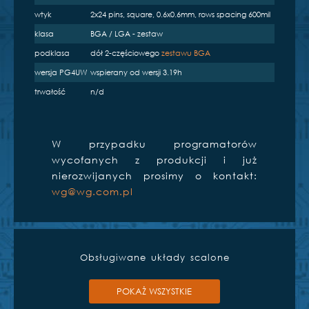
e
wtyk
2x24 pins, square, 0.6x0.6mm, rows spacing 600mil
klasa
BGA / LGA - zestaw
podklasa
dół 2-częściowego
zestawu BGA
wersja PG4UW
wspierany od wersji 3.19h
trwałość
n/d
S
BeeHive204
W przypadku programatorów
wycofanych z produkcji i już
nierozwijanych prosimy o kontakt:
wg@wg.com.pl
Obsługiwane układy scalone
POKAŻ WSZYSTKIE