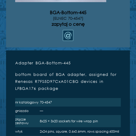
BGA-Bottom-445
(ELNEC 70-4547)
zapytaj o cenę
Adapter BGA-Bottom-445
Kompatybilne programatory
bottom board of BGA adapter, assigned for
inżynierskie
Renesas R7FS5D97CxA01CBG devices in
LFBGA176 package
nr katalogowy
70-4547
gniazdo
—
BeeProg2
BeeProg2C
złącze
8x25 + 3x20 sockets for wire wrap pin
zestawu
wtyk
2x24 pins, square, 0.6x0.6mm, rows spacing 600mil
e