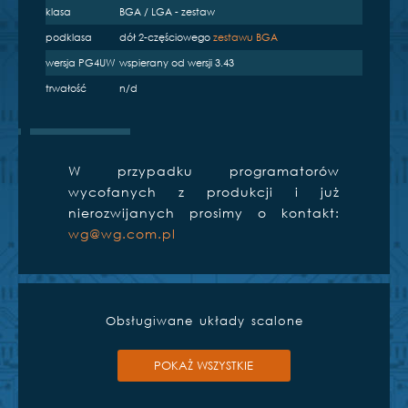
klasa
BGA / LGA - zestaw
podklasa
dół 2-częściowego
zestawu BGA
wersja PG4UW
wspierany od wersji 3.43
trwałość
n/d
S
BeeHive204
W przypadku programatorów
wycofanych z produkcji i już
nierozwijanych prosimy o kontakt:
wg@wg.com.pl
Obsługiwane układy scalone
POKAŻ WSZYSTKIE