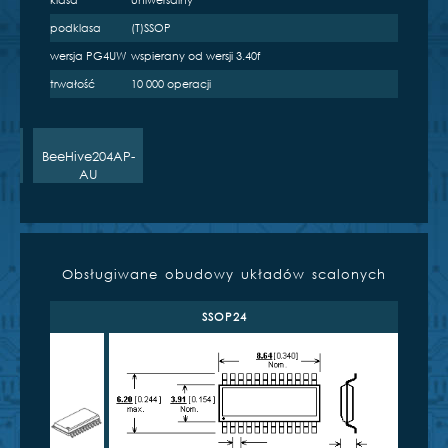
klasa
uniwersalny
podklasa
(T)SSOP
e
wersja PG4UW
wspierany od wersji 3.40f
trwałość
10 000 operacji
AP
BeeHive204AP-
AU
Obsługiwane obudowy układów scalonych
SSOP24