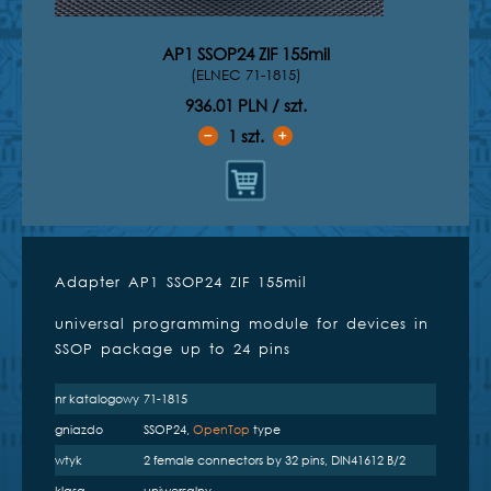
AP1 SSOP24 ZIF 155mil
(ELNEC 71-1815)
936.01 PLN / szt.
1
szt.
➖
➕
Adapter AP1 SSOP24 ZIF 155mil
Kompatybilne programatory
universal programming module for devices in
inżynierskie
SSOP package up to 24 pins
nr katalogowy
71-1815
gniazdo
SSOP24,
OpenTop
type
wtyk
2 female connectors by 32 pins, DIN41612 B/2
BeeProg2AP