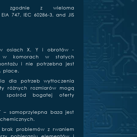
ana zgodnie z wieloma
IA 747, IEC 60286-3, and JIS
 w osiach X, Y i obrotów -
ne w komorach w stałych
ntażu i nie potrzebna jest
 place.
ia dla potrzeb wytłoczenia
nty różnych rozmiarów mogą
 spośród bogatej oferty
 – samoprzylepna baza jest
 chemicznych.
– brak problemów z rwaniem
przy pobieraniu elementów i