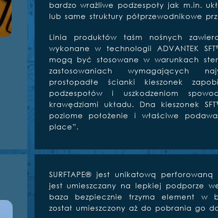
bardzo wrażliwe podzespoły jak m.in. 
lub same struktury półprzewodnikowe pr
Linia produktów taśm nośnych zawiera
wykonane w technologii ADVANTEK S
mogą być stosowane w warunkach ster
zastosowaniach wymagających najw
prostopadłe ścianki kieszonek zapob
podzespołów i uszkodzeniom spowo
krawędziami układu. Dna kieszonek SF
poziome położenie i właściwe podaw
place”.
SURFTAPE® jest unikatową perforowaną
jest umieszczany na lepkiej podporze w
baza bezpiecznie trzyma element w be
został umieszczony aż do pobrania go d