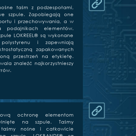
nośne taśm z podzespołami,
we szpule. Zapobiegają one
portu i przechowywania, a w
a podajnikach elementów.
 Szpule LOKREEL® są wykonane
polystyrenu i zapewniają
ktrostatyczną zapakowanych
ną przestrzeń na etykietę.
wala znaleźć najkorzystnieszy
rów.
kową ochronę elementom
nięte na szpule. Taśmy
taśmy nośne i całkowicie
 na szpulę. LOKBANDS® są