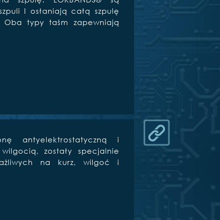
puli I osłaniają całą szpulę
. Oba typy taśm zapewniają
nę antyelektrostatyczną i
lgocią, zostały specjalnie
ażliwych na kurz, wilgoć i