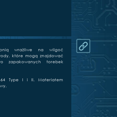
onią wrażliwe na wilgoć
wody, które mogą znajdować
owo zapakowanych torebek
464 Type I i II. Materiałem
wy.