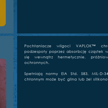
Pochłaniacze wilgoci VAPLOK™ chr
podzespoły poprzez absorbcję cząstek 
się wewnątrz hermetycznie, próżni
ochronnych.
Spełniają normy EIA Std. 583, MIL-D-3
chłonnym może być glina lub żel silikono