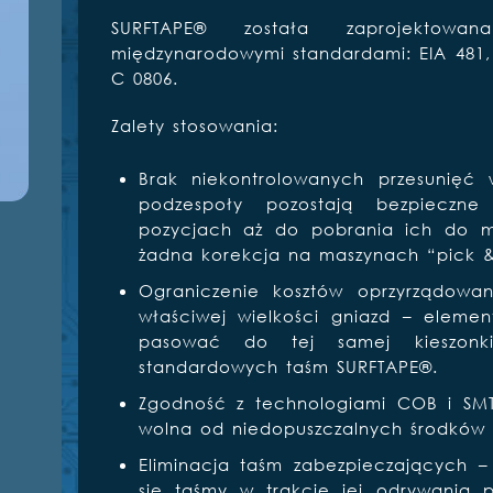
SURFTAPE® została zaprojektow
międzynarodowymi standardami: EIA 481, E
C 0806.
Zalety stosowania:
Brak niekontrolowanych przesunięć
podzespoły pozostają bezpiecz
pozycjach aż do pobrania ich do mo
żadna korekcja na maszynach “pick &
Ograniczenie kosztów oprzyrządowan
właściwej wielkości gniazd – eleme
pasować do tej samej kieszonki
standardowych taśm SURFTAPE®.
Zgodność z technologiami COB i SMT
wolna od niedopuszczalnych środków
Eliminacja taśm zabezpieczających 
się taśmy w trakcie jej odrywania 