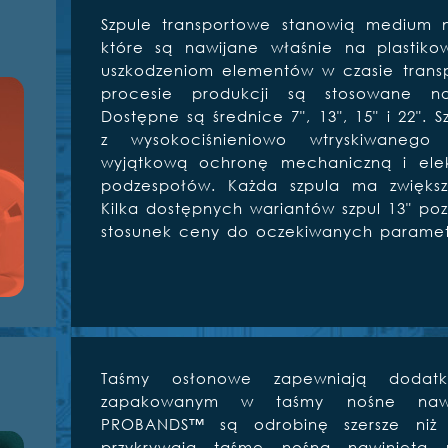
Szpule transportowe stanowią medium 
które są nawijane właśnie na plastiko
uszkodzeniom elementów w czasie trans
procesie produkcji są stosowane n
Dostępne są średnice 7", 13", 15" i 22".
z wysokociśnieniowo wtryskiwanego 
wyjątkową ochronę mechaniczną i ele
podzespołów. Każda szpula ma zwiększo
Kilka dostępnych wariantów szpul 13" poz
stosunek ceny do oczekiwanych paramet
Taśmy osłonowe zapewniają dodat
zapakowanym w taśmy nośne nawi
PROBANDS™ są odrobinę szersze niż 
przykrywają taśmę nośną nawiniętą