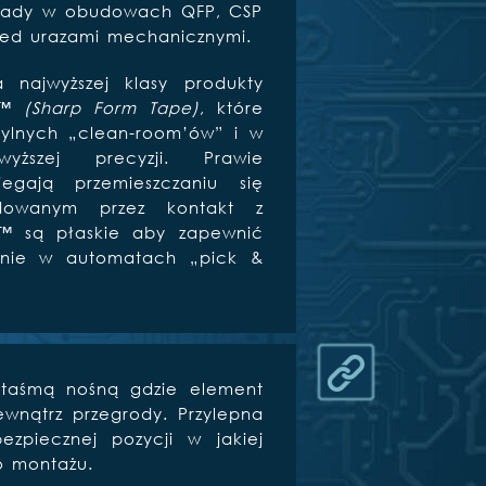
układy w obudowach QFP, CSP
zed urazami mechanicznymi.
 najwyższej klasy produkty
FT™
(Sharp Form Tape)
, które
ylnych „clean-room’ów” i w
yższej precyzji. Prawie
iegają przemieszczaniu się
dowanym przez kontakt z
T™ są płaskie aby zapewnić
anie w automatach „pick &
 taśmą nośną gdzie element
ewnątrz przegrody. Przylepna
zpiecznej pozycji w jakiej
o montażu.