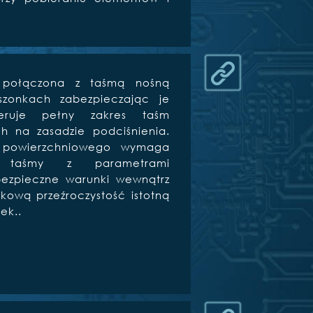
 połączona z taśmą nośną
szonkach zabezpieczając je
eruje pełny zakres taśm
h na zasadzie podciśnienia.
 powierzchniowego wymaga
 taśmy z parametrami
bezpieczne warunki wewnątrz
kową przeźroczystość istotną
ek..