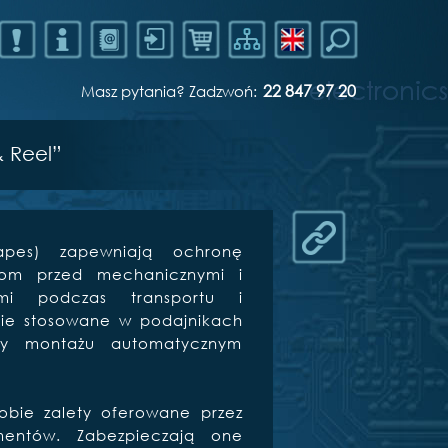
22 847 97 20
Masz pytania? Zadzwoń:
 Reel”
apes) zapewniają ochronę
om przed mechanicznymi i
iami podczas transportu i
ie stosowane w podajnikach
zy montażu automatycznym
bie zalety oferowane przez
mentów. Zabezpieczają one