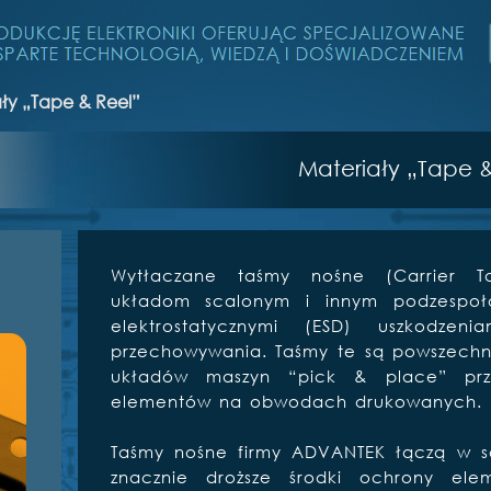
ły „Tape & Reel”
Materiały „Tape &
Wytłaczane taśmy nośne (Carrier T
układom scalonym i innym podzespoł
elektrostatycznymi (ESD) uszkodzen
przechowywania. Taśmy te są powszechn
układów maszyn “pick & place” pr
elementów na obwodach drukowanych.
Taśmy nośne firmy ADVANTEK łączą w so
znacznie droższe środki ochrony ele